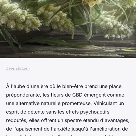
Accueil
›
Actu
ACTU
Découvrez les bienfaits des
À l'aube d'une ère où le bien-être prend une place
prépondérante, les fleurs de CBD émergent comme
fleurs de chanvre
une alternative naturelle prometteuse. Véhiculant un
esprit de détente sans les effets psychoactifs
Baptiste
•
8 juin 2024
•
2 min de lecture
redoutés, elles offrent un spectre étendu d'avantages,
de l'apaisement de l'anxiété jusqu'à l'amélioration de