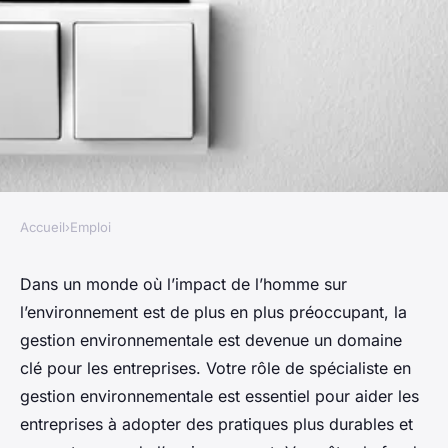
Accueil
›
Emploi
EMPLOI
Quelles astuces pour réussir
Dans un monde où l’impact de l’homme sur
l’environnement est de plus en plus préoccupant, la
en tant que spécialiste en
gestion environnementale est devenue un domaine
gestion environnementale ?
clé pour les entreprises. Votre rôle de spécialiste en
gestion environnementale est essentiel pour aider les
Romain
•
21 janvier 2024
•
6 min de lecture
entreprises à adopter des pratiques plus durables et