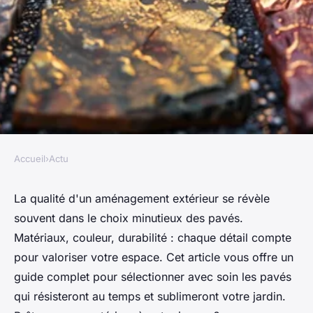
Accueil
›
Actu
ACTU
Choisir son pavé extérieur:
La qualité d'un aménagement extérieur se révèle
souvent dans le choix minutieux des pavés.
guide et conseils
Matériaux, couleur, durabilité : chaque détail compte
pour valoriser votre espace. Cet article vous offre un
Baptiste
•
29 avril 2024
•
2 min de lecture
guide complet pour sélectionner avec soin les pavés
qui résisteront au temps et sublimeront votre jardin.