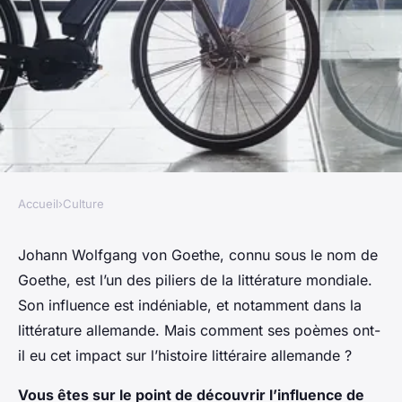
Accueil
›
Culture
CULTURE
Comment les poèmes de
Johann Wolfgang von Goethe, connu sous le nom de
Goethe, est l’un des piliers de la littérature mondiale.
Goethe ont-ils influencé la
Son influence est indéniable, et notamment dans la
littérature allemande ?
littérature allemande. Mais comment ses poèmes ont-
il eu cet impact sur l’histoire littéraire allemande ?
Emma
•
21 janvier 2024
•
6 min de lecture
Vous êtes sur le point de découvrir l’influence de