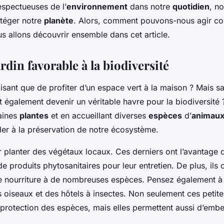
espectueuses de l’
environnement
dans notre
quotidien
, n
otéger notre
planète
. Alors, comment pouvons-nous agir co
s allons découvrir ensemble dans cet article.
rdin favorable à la biodiversité
isant que de profiter d’un espace vert à la maison ? Mais 
 également devenir un véritable havre pour la biodiversité ?
taines
plantes
et en accueillant diverses
espèces
d’
animau
er à la préservation de notre écosystème.
lanter des végétaux locaux. Ces derniers ont l’avantage d
e produits phytosanitaires pour leur entretien. De plus, ils o
e nourriture à de nombreuses espèces. Pensez également à i
s oiseaux et des hôtels à insectes. Non seulement ces petite
 protection des espèces, mais elles permettent aussi d’embell