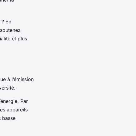
? En
 soutenez
alité et plus
ue à l’émission
versité.
énergie. Par
es appareils
s basse