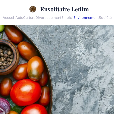
Ensolitaire Lefilm
Accueil
Actu
Culture
Divertissement
Emploi
Environnement
Société