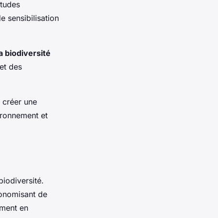
itudes
 sensibilisation
la biodiversité
et des
à créer une
ironnement et
biodiversité.
conomisant de
ement en