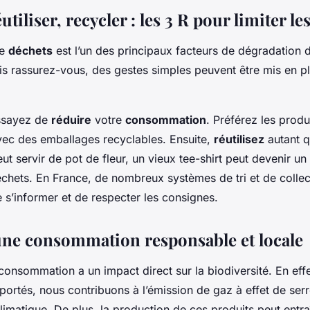
utiliser, recycler : les 3 R pour limiter le
de
déchets
est l’un des principaux facteurs de dégradation d
is rassurez-vous, des gestes simples peuvent être mis en pl
essayez de
réduire
votre
consommation
. Préférez les produ
ec des emballages recyclables. Ensuite,
réutilisez
autant q
ut servir de pot de fleur, un vieux tee-shirt peut devenir un
chets. En France, de nombreux systèmes de tri et de collec
de s’informer et de respecter les consignes.
une consommation responsable et locale
onsommation a un impact direct sur la biodiversité. En effe
ortés, nous contribuons à l’émission de gaz à effet de ser
imatique. De plus, la production de ces produits peut entra