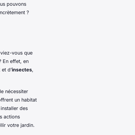
ous pouvons
ncrètement ?
saviez-vous que
 En effet, en
x
et d’
insectes
,
e nécessiter
ffrent un habitat
nstaller des
s actions
ir votre jardin.