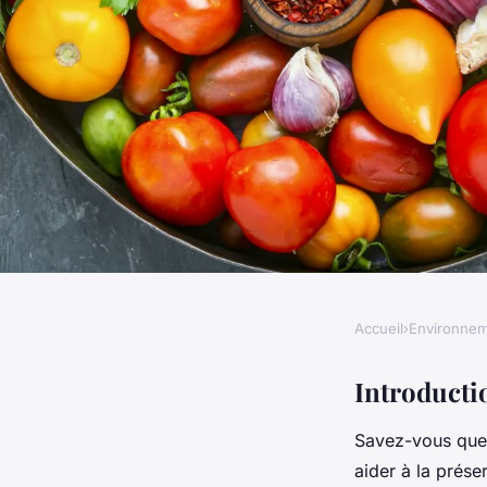
Accueil
›
Environne
ENVIRONNEMENT
Quels sont les geste
Introducti
Savez-vous que 
préserver la biodiver
aider à la prése