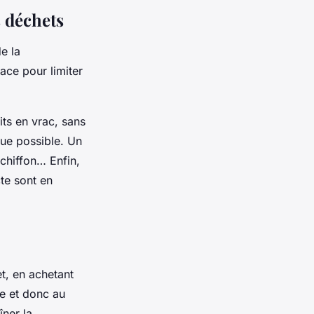
s déchets
e la
ace pour limiter
its en vrac, sans
ue possible. Un
 chiffon… Enfin,
te sont en
t, en achetant
re et donc au
îner la