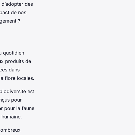
t d’adopter des
mpact de nos
ngement ?
u quotidien
ux produits de
tées dans
la flore locales.
iodiversité est
onçus pour
r pour la faune
é humaine.
 nombreux