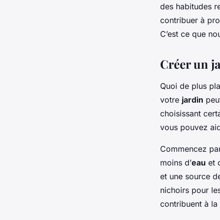
des habitudes r
Sophie
•
21 janvier 2024
•
5 min de lecture
contribuer à pr
C’est ce que nou
Créer un ja
Quoi de plus pla
votre
jardin
peut
choisissant cer
vous pouvez aid
Commencez par p
moins d’
eau
et d
et une source d
nichoirs pour le
contribuent à la