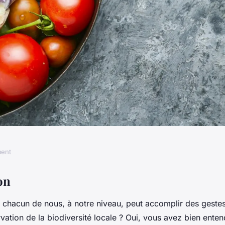
ment
s simples pour
on
chacun de nous, à notre niveau, peut accomplir des geste
sité locale ?
rvation de la biodiversité locale ? Oui, vous avez bien ente